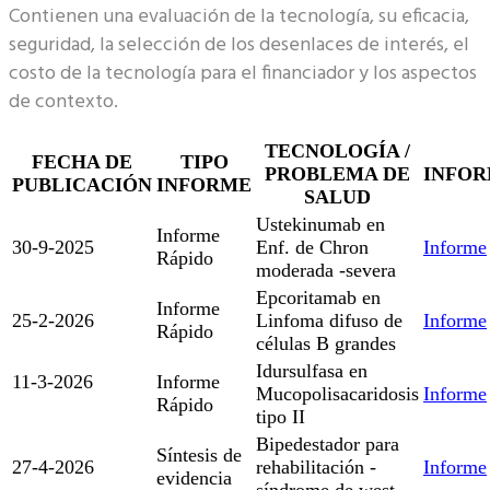
Contienen una evaluación de la tecnología, su eficacia,
seguridad, la selección de los desenlaces de interés, el
costo de la tecnología para el financiador y los aspectos
de contexto.
TECNOLOGÍA /
FECHA DE
TIPO
PROBLEMA DE
INFO
PUBLICACIÓN
INFORME
SALUD
Ustekinumab en
Informe
30-9-2025
Enf. de Chron
Informe
Rápido
moderada -severa
Epcoritamab en
Informe
25-2-2026
Linfoma difuso de
Informe
Rápido
células B grandes
Idursulfasa en
11-3-2026
Informe
Mucopolisacaridosis
Informe
Rápido
tipo II
Bipedestador para
Síntesis de
27-4-2026
rehabilitación -
Informe
evidencia
síndrome de west